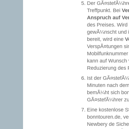
Der GÃ¤stefÃ¼hre
Treffpunkt. Bei
Ve
Anspruch auf Ve
des Preises. Wir
gewÃ¼nscht und i
bereit, wird eine
V
VerspÃ¤tungen si
Mobilfunknummer m
kann auf Wunsch v
Reduzierung des 
Ist der GÃ¤stefÃ¼
Minuten nach dem
bemÃ¼ht sich bon
GÃ¤stefÃ¼hrer zu
Eine kostenlose St
bonntouren.de, ve
Newbery de Siche