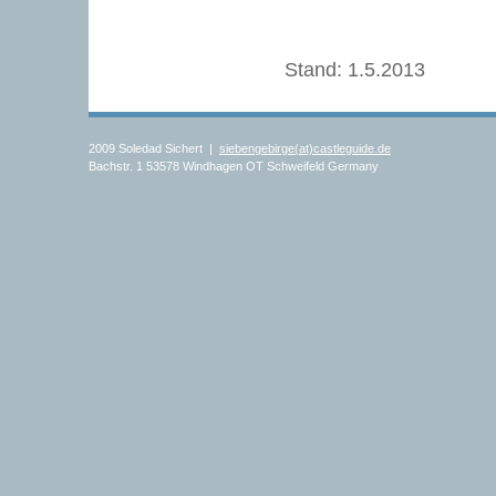
Stand: 1.5.2013
2009 Soledad Sichert |
siebengebirge(at)castleguide.de
Bachstr. 1 53578 Windhagen OT Schweifeld Germany