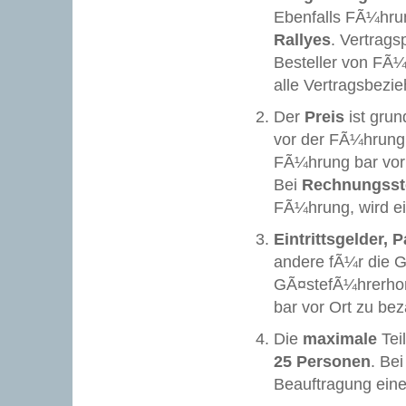
Ebenfalls
FÃ¼hru
Rallyes
. Vertrags
Besteller von FÃ¼
alle Vertragsbez
D
er
Preis
ist gru
vor der FÃ¼hrung 
FÃ¼hrung bar vor
Bei
Rechnungsst
FÃ¼hrung, wird e
Eintrittsgelder
andere fÃ¼r die G
GÃ¤stefÃ¼hrerho
bar vor Ort zu bez
Die
maximale
Tei
25 Personen
. Be
Beauftragung eine