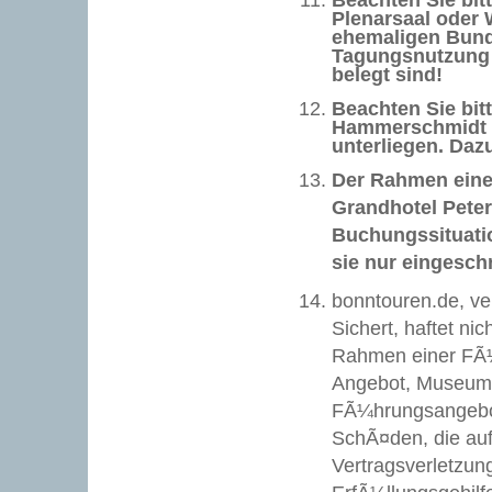
Beachten Sie bit
Plenarsaal oder
ehemaligen Bun
Tagungsnutzung
belegt sind!
Beachten Sie bit
Hammerschmidt 
unterliegen. Daz
Der Rahmen ein
Grandhotel Pete
Buchungssituati
sie nur eingesch
bonntouren.de, ve
Sichert, haftet nic
Rahmen einer FÃ¼
Angebot, Museums
FÃ¼hrungsangebote
SchÃ¤den, die auf
Vertragsverletzung