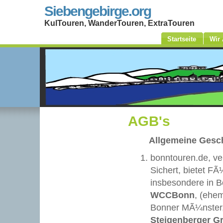
Siebengebirge.org
KulTouren, WanderTouren, ExtraTouren
Startseite
Wir
AGB's
Allgemeine Gesc
bonntouren.de, ve
Sichert, bietet F
insbesondere in B
WCCBonn
, (ehe
Bonner MÃ¼nster,
Steigenberger G