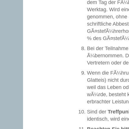
dem Tag der FÃ¼hr
Werktag. Wird ein
genommen, ohne d
schriftliche Abbes
GÃ¤stefÃ¼hrerhono
% des GÃ¤stefÃ¼h
Bei der Teilnahme 
Ã¼bernommen. Dies
Vertretern oder d
Wenn die FÃ¼hrun
Glatteis) nicht d
weil das Leben od
wÃ¼rde, besteht 
erbrachter Leistu
Sind der
Treffpun
identisch, wird e