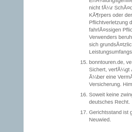
ErfÃ¼llungsgehilf
nicht fÃ¼r SchÃ¤d
KÃ¶rpers oder der
Pflichtverletzung
fahrlÃ¤ssigen Pfl
Verwenders beruh
sich grundsÃ¤tzlic
Leistungsumfangs
bonntouren.de, ve
Sichert, verfÃ¼gt
Ã¼ber eine VermÃ
Versicherung. Him
Soweit keine zwin
deutsches Recht.
Gerichtsstand ist 
Neuwied.